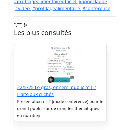
#profilagealimentaireofficiel
#anneclaude
#video
#profilagealimentaire
#conference
","") !>
Les plus consultés
22/5/25 Le gras, ennemi public n°1 ?
Halte aux clichés
Présentation nr 2 (mode conférence) pour le
grand public sur de grandes thématiques
en nutrition